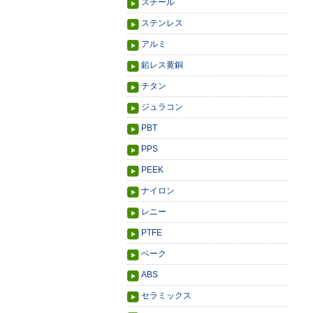
スチール
ステンレス
アルミ
鉛レス黄銅
チタン
ジュラコン
PBT
PPS
PEEK
ナイロン
レニー
PTFE
ベーク
ABS
セラミックス