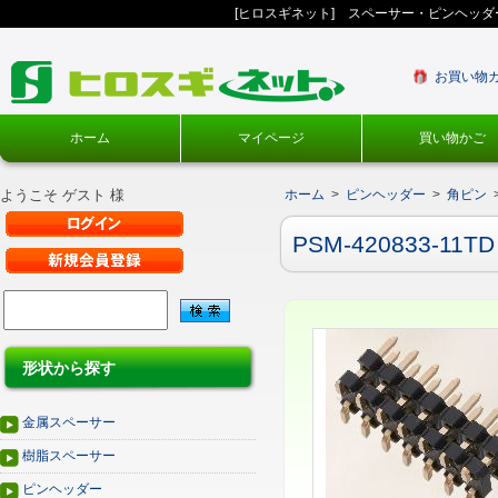
[ヒロスギネット] スペーサー・ピンヘッ
お買い物
ホーム
マイページ
買い物かご
ようこそ ゲスト 様
ホーム
>
ピンヘッダー
>
角ピン
PSM-420833-11TD
形状から探す
金属スペーサー
樹脂スペーサー
ピンヘッダー