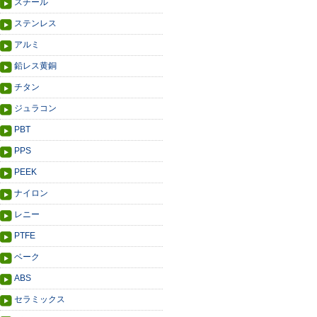
スチール
ステンレス
アルミ
鉛レス黄銅
チタン
ジュラコン
PBT
PPS
PEEK
ナイロン
レニー
PTFE
ベーク
ABS
セラミックス