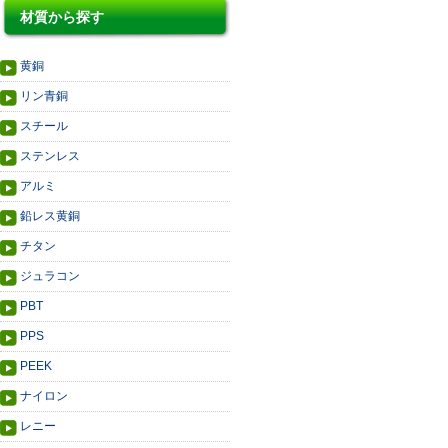
材質から探す
黄銅
リン青銅
スチール
ステンレス
アルミ
鉛レス黄銅
チタン
ジュラコン
PBT
PPS
PEEK
ナイロン
レニー