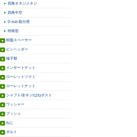
四角オネジメネジ
四角中空
D-sub 取付用
特殊型
樹脂スペーサー
ピンヘッダー
端子類
インサートナット
ローレットツマミ
ローレットナット
シャフト/全ネジ/ばねポスト
ワッシャー
ブッシュ
ねじ
ボルト