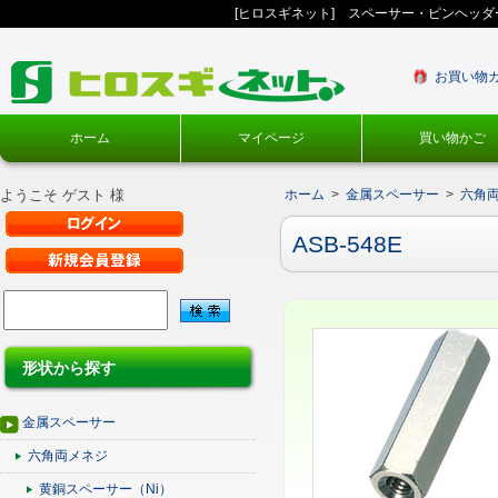
[ヒロスギネット] スペーサー・ピンヘッ
お買い物
ホーム
マイページ
買い物かご
ようこそ ゲスト 様
ホーム
>
金属スペーサー
>
六角
ASB-548E
形状から探す
金属スペーサー
六角両メネジ
黄銅スペーサー（Ni）