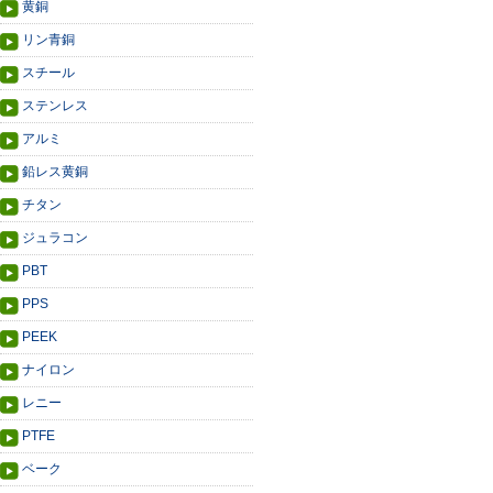
黄銅
リン青銅
スチール
ステンレス
アルミ
鉛レス黄銅
チタン
ジュラコン
PBT
PPS
PEEK
ナイロン
レニー
PTFE
ベーク