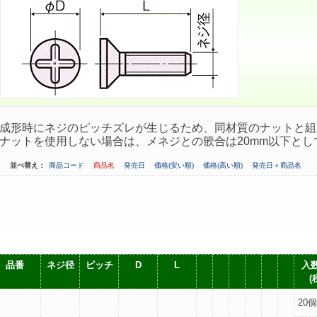
成形時にネジのピッチズレが生じるため、同材質のナットと組
ナットを使用しない場合は、メネジとの篏合は20mm以下とし
並べ替え：
商品コード
商品名
発売日
価格(安い順)
価格(高い順)
発売日＋商品名
品番
ネジ径
ピッチ
D
L
入数
(
20個