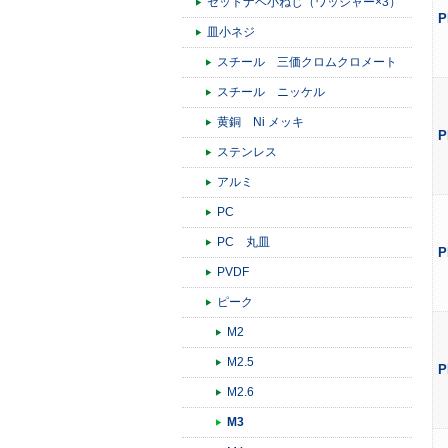
セットナベ小ねじ（ワッシャー×3）
P
皿小ネジ
スチール 三価クロムクロメート
スチール ニッケル
黄銅 Ni メッキ
P
ステンレス
アルミ
PC
PC 丸皿
P
PVDF
ピーク
M2
M2.5
P
M2.6
M3