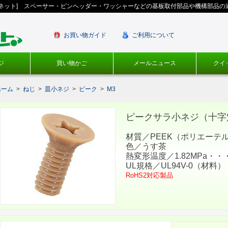
ギネット] スペーサー・ピンヘッダー・ワッシャーなどの基板取付部品や機構部品の
お買い物ガイド
ご利用について
ジ
買い物かご
メールニュース
クイ
ホーム
>
ねじ
>
皿小ネジ
>
ピーク
>
M3
ピークサラ小ネジ（十字穴付
材質／PEEK（ポリエーテ
色／うす茶
熱変形温度／1.82MPa・・・
UL規格／UL94V-0（材料）
RoHS2対応製品