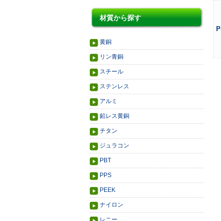
材質から探す
P
黄銅
リン青銅
スチール
ステンレス
アルミ
鉛レス黄銅
チタン
ジュラコン
PBT
PPS
PEEK
ナイロン
レニー