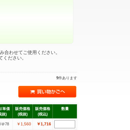
み合わせてご使用ください。
てください。
9
件あります
/単価
販売価格
販売価格
数量
税抜)
(税抜)
(税込)
￥1,560
￥1,716
/＠78