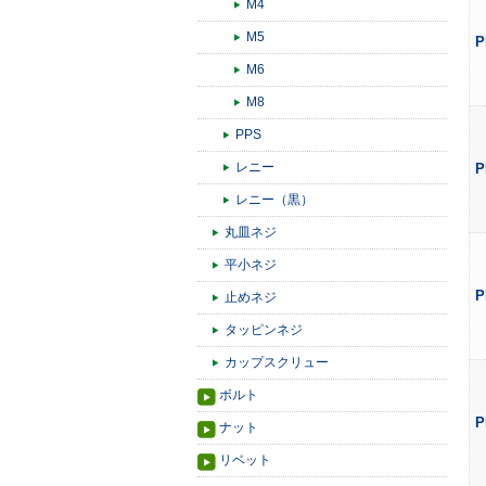
M4
M5
P
M6
M8
PPS
レニー
P
レニー（黒）
丸皿ネジ
平小ネジ
P
止めネジ
タッピンネジ
カップスクリュー
ボルト
P
ナット
リベット