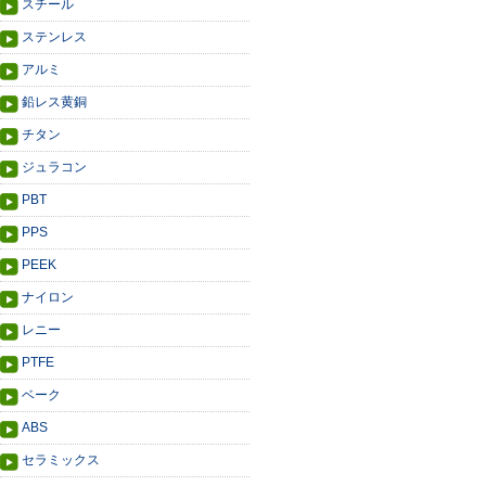
スチール
ステンレス
アルミ
鉛レス黄銅
チタン
ジュラコン
PBT
PPS
PEEK
ナイロン
レニー
PTFE
ベーク
ABS
セラミックス