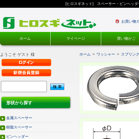
[ヒロスギネット] スペーサー・ピンヘッ
お買い物
ホーム
マイページ
買い物かご
ようこそ ゲスト 様
ホーム
>
ワッシャー
>
スプリン
形状から探す
金属スペーサー
樹脂スペーサー
ピンヘッダー