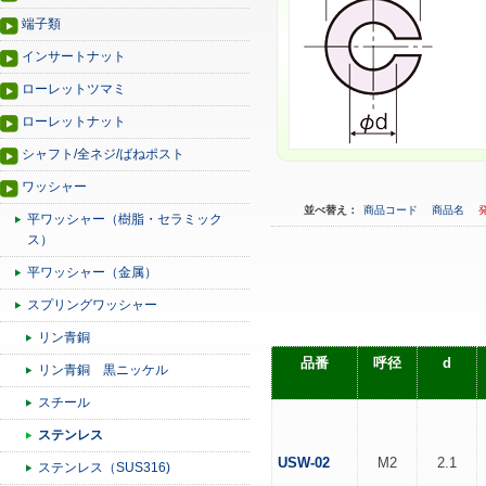
端子類
インサートナット
ローレットツマミ
ローレットナット
シャフト/全ネジ/ばねポスト
ワッシャー
並べ替え：
商品コード
商品名
平ワッシャー（樹脂・セラミック
ス）
平ワッシャー（金属）
スプリングワッシャー
リン青銅
品番
呼径
d
リン青銅 黒ニッケル
スチール
ステンレス
USW-02
M2
2.1
ステンレス（SUS316)