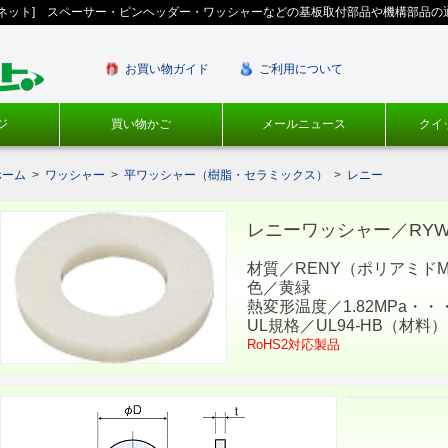
ギネット] スペーサー・ピンヘッダー・ワッシャーなどの基板取付部品や機構部品の
お買い物ガイド
ご利用について
ジ
買い物かご
メールニュース
クイ
ホーム
>
ワッシャー
>
平ワッシャー（樹脂・セラミックス）
>
レニー
レニーワッシャー／RYW-0
材質／RENY（ポリアミドM
色／黄緑
熱変形温度／1.82MPa・・・
UL規格／UL94-HB（材料）
RoHS2対応製品