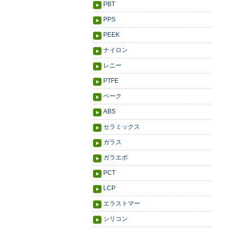
PBT
PPS
PEEK
ナイロン
レニー
PTFE
ベーク
ABS
セラミックス
ガラス
ガラエポ
PCT
LCP
エラストマー
シリコン