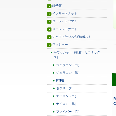
端子類
インサートナット
ローレットツマミ
ローレットナット
シャフト/全ネジ/ばねポスト
ワッシャー
平ワッシャー（樹脂・セラミック
ス）
ジュラコン（白）
ジュラコン（黒）
PTFE
低クリープ
ナイロン（白）
R
0
ナイロン（黒）
ファイバー（赤）