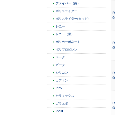
ファイバー（白）
ポリスライダー
R
0
ポリスライダー(カット)
レニー
レニー（黒）
ポリカーボネート
R
0
ポリプロピレン
ベーク
ピーク
シリコン
R
0
カプトン
PPS
セラミックス
R
ガラエポ
0
PVDF