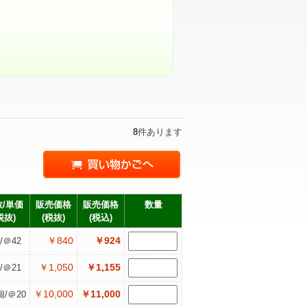
8
件あります
/単価
販売価格
販売価格
数量
税抜)
(税抜)
(税込)
￥840
￥924
/＠42
￥1,050
￥1,155
/＠21
￥10,000
￥11,000
個/＠20