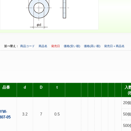
並べ替え：
商品コード
商品名
発売日
価格(安い順)
価格(高い順)
発売日＋商品名
品番
d
D
t
入数
(
20個
YW-
3.2
7
0.5
50個
307-05
500