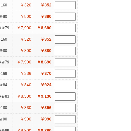
￥320
￥352
160
￥800
￥880
＠80
￥7,900
￥8,690
/＠79
￥320
￥352
160
￥800
￥880
＠80
￥7,900
￥8,690
/＠79
￥336
￥370
168
￥840
￥924
＠84
￥8,300
￥9,130
/＠83
￥360
￥396
180
￥900
￥990
＠90
￥8,900
￥9,790
/＠89