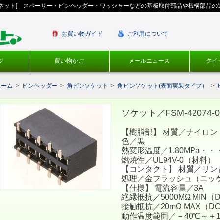
ギネット] スペーサー・ピンヘッダー・ワッシャーなどの基板取付部品や機構部品の
お買い物ガイド
ご利用について
ジ
買い物かご
メールニュース
クイ
ホーム
>
ピンヘッダー
>
角ピンソケット
>
角ピンソケット(表面実装タイプ）
>
ソケット／FSM-42074-0
【樹脂部】 材質／ナイロン
色／黒
熱変形温度／1.80MPa・・・
燃焼性／UL94V-0（材料）
【コンタクト】 材質／リン
処理／金フラッシュ（ニッ
【仕様】 電流容量／3A
絶縁抵抗／5000MΩ MIN（D
接触抵抗／20mΩ MAX（DC
動作温度範囲／－40℃～＋1