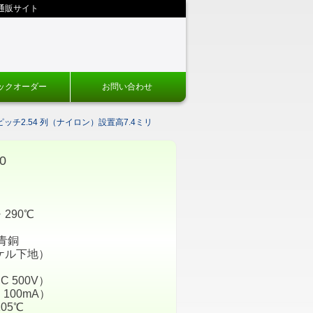
通販サイト
ックオーダー
お問い合わせ
ピッチ2.54 列（ナイロン）設置高7.4ミリ
0
290℃
青銅
ケル下地）
C 500V）
 100mA）
05℃