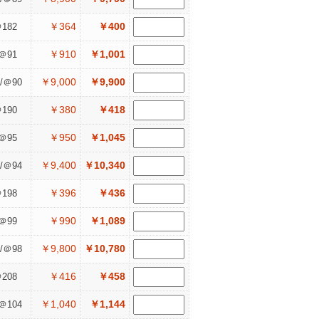
￥364
￥400
182
￥910
￥1,001
＠91
￥9,000
￥9,900
/＠90
￥380
￥418
190
￥950
￥1,045
＠95
￥9,400
￥10,340
/＠94
￥396
￥436
198
￥990
￥1,089
＠99
￥9,800
￥10,780
/＠98
￥416
￥458
208
￥1,040
￥1,144
＠104