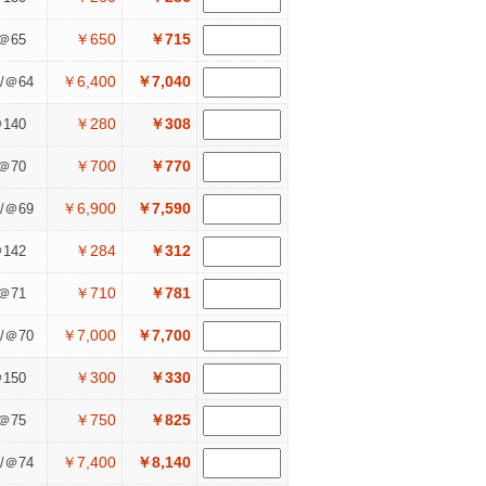
￥650
￥715
＠65
￥6,400
￥7,040
/＠64
￥280
￥308
140
￥700
￥770
＠70
￥6,900
￥7,590
/＠69
￥284
￥312
142
￥710
￥781
＠71
￥7,000
￥7,700
/＠70
￥300
￥330
150
￥750
￥825
＠75
￥7,400
￥8,140
/＠74