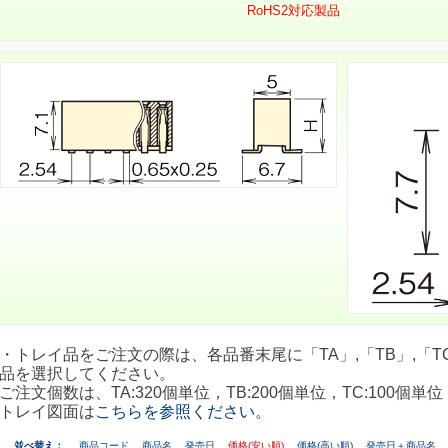
RoHS2対応製品
・トレイ品をご注文の際は、各品番末尾に「TA」,「TB」,「TC
品を選択してください。
ご注文個数は、TA:320個単位，TB:200個単位，TC:100個単位
トレイ図面は
こちらを参照ください。
並べ替え：
商品コード
商品名
発売日
価格(安い順)
価格(高い順)
発売日＋商品名