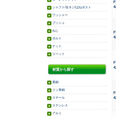
F
4
シャフト/全ネジ/ばねポスト
ワッシャー
ブッシュ
ねじ
F
4
ボルト
ナット
リベット
F
4
材質から探す
黄銅
リン青銅
F
スチール
4
ステンレス
アルミ