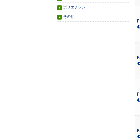
ポリエチレン
その他
F
4
F
4
F
4
F
4