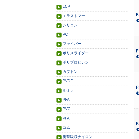
LCP
F
エラストマー
4
シリコン
PC
ファイバー
F
ポリスライダー
4
ポリプロピレン
カプトン
PVDF
F
ルミラー
4
PFA
PVC
PFA
F
ゴム
4
衝撃吸収ナイロン