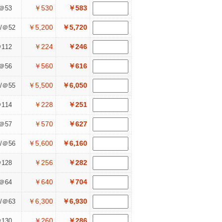
￥530
￥583
＠53
￥5,200
￥5,720
/＠52
￥224
￥246
112
￥560
￥616
＠56
￥5,500
￥6,050
/＠55
￥228
￥251
114
￥570
￥627
＠57
￥5,600
￥6,160
/＠56
￥256
￥282
128
￥640
￥704
＠64
￥6,300
￥6,930
/＠63
￥260
￥286
130