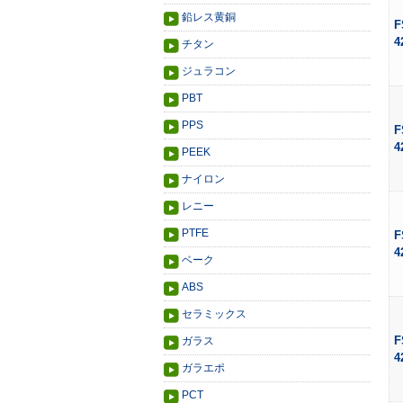
鉛レス黄銅
F
4
チタン
ジュラコン
PBT
PPS
F
4
PEEK
ナイロン
レニー
PTFE
F
4
ベーク
ABS
セラミックス
F
ガラス
4
ガラエポ
PCT