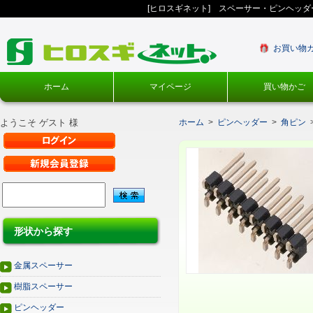
[ヒロスギネット] スペーサー・ピンヘッ
お買い物
ホーム
マイページ
買い物かご
ようこそ ゲスト 様
ホーム
>
ピンヘッダー
>
角ピン
形状から探す
金属スペーサー
樹脂スペーサー
ピンヘッダー