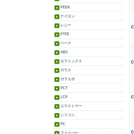
PEEK
ナイロン
レニー
C
PTFE
ベーク
ABS
セラミックス
C
ガラス
ガラエポ
PCT
LCP
C
エラストマー
シリコン
PC
C
ファイバー