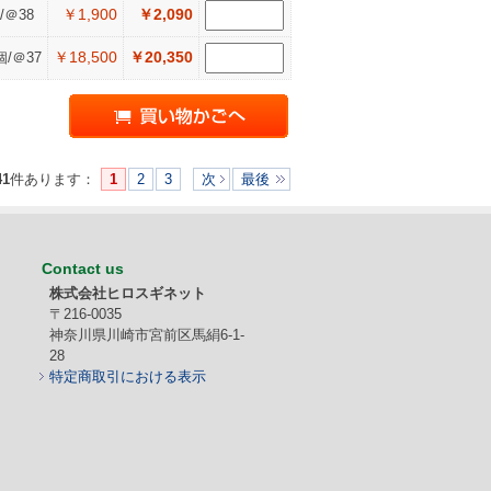
￥1,900
￥2,090
/＠38
￥18,500
￥20,350
個/＠37
41
件あります
：
1
2
3
次
最後
Contact us
株式会社ヒロスギネット
〒216-0035
神奈川県川崎市宮前区馬絹6-1-
28
特定商取引における表示