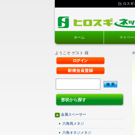
[ヒロス
ホーム
マイペー
ようこそ ゲスト 様
形状から探す
金属スペーサー
六角両メネジ
六角オネジメネジ