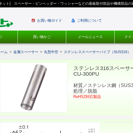
ギネット] スペーサー・ピンヘッダー・ワッシャーなどの基板取付部品や機構部品の
お買い物ガイド
ご利用について
ジ
買い物かご
メールニュース
クイ
ホーム
>
金属スペーサー
>
丸型中空
>
ステンレススペーサーパイプ（SUS316）
ステンレス316スペー
CU-300PU
材質／ステンレス鋼（SUS3
処理／脱脂
RoHS2対応製品