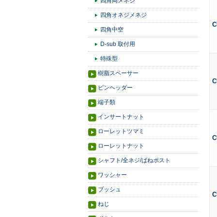
四角両メネジ
四角オネジメネジ
C
四角中空
D-sub 取付用
特殊型
樹脂スペーサー
C
ピンヘッダー
端子類
インサートナット
ローレットツマミ
C
ローレットナット
シャフト/全ネジ/ばねポスト
ワッシャー
ブッシュ
C
ねじ