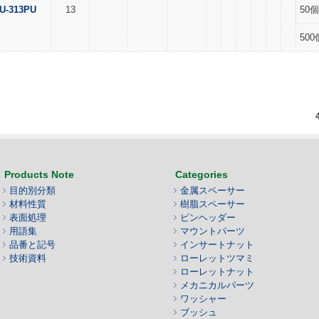
U-313PU
13
50個
500
Products Note
Categories
目的別分類
金属スペーサー
材料性質
樹脂スペーサー
表面処理
ピンヘッダー
用語集
マウントパーツ
品番と記号
インサートナット
技術資料
ローレットツマミ
ローレットナット
メカニカルパーツ
ワッシャー
ブッシュ