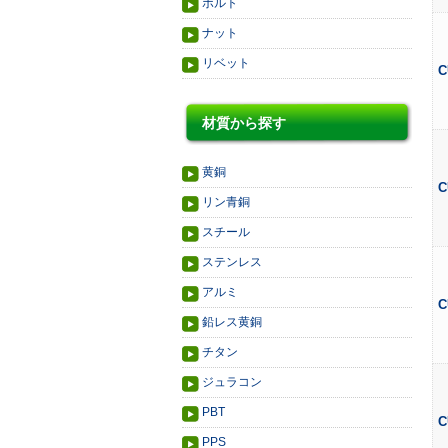
ボルト
ナット
リベット
C
材質から探す
黄銅
C
リン青銅
スチール
ステンレス
アルミ
C
鉛レス黄銅
チタン
ジュラコン
PBT
C
PPS