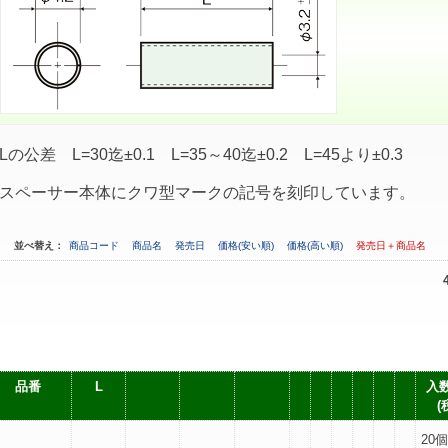
Lの公差 L=30迄±0.1 L=35～40迄±0.2 L=45より±0.3
スペーサー本体にクワ型マークの記号を刻印しています。
並べ替え：
商品コード
商品名
発売日
価格(安い順)
価格(高い順)
発売日＋商品名
品番
L
入数
(
20個