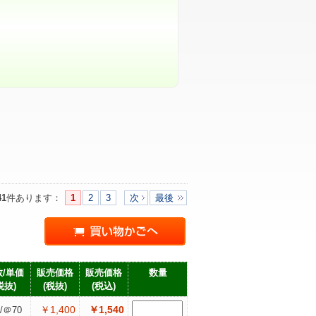
41
件あります
：
1
2
3
次
最後
/単価
販売価格
販売価格
数量
税抜)
(税抜)
(税込)
￥1,400
￥1,540
/＠70