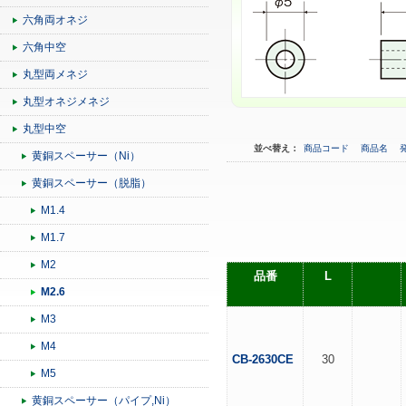
六角両オネジ
六角中空
丸型両メネジ
丸型オネジメネジ
丸型中空
並べ替え：
商品コード
商品名
黄銅スペーサー（Ni）
黄銅スペーサー（脱脂）
M1.4
M1.7
M2
品番
L
M2.6
M3
M4
CB-2630CE
30
M5
黄銅スペーサー（パイプ,Ni）