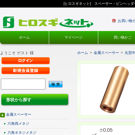
[ヒロスギネット] スペーサー・ピンヘッ
お買い物
ホーム
マイページ
買い物かご
ようこそ ゲスト 様
ホーム
>
金属スペーサー
>
丸型
形状から探す
金属スペーサー
六角両メネジ
六角オネジメネジ