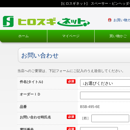
[ヒロスギネット] スペーサー・ピンヘッ
お買い物
ホーム
マイページ
買い物かご
お問い合わせ
当店へのご要望は、下記フォームにご記入のうえ送信してください。
件名(タイトル)
オーダーＩＤ
品番
BSB-495-6E
お問い合わせ時氏名
［姓］
電話番号