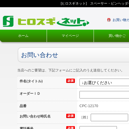
[ヒロスギネット] スペーサー・ピンヘッ
お買い物
ホーム
マイページ
買い物かご
お問い合わせ
当店へのご要望は、下記フォームにご記入のうえ送信してください。
件名(タイトル)
オーダーＩＤ
品番
CPC-12170
お問い合わせ時氏名
［姓］
電話番号