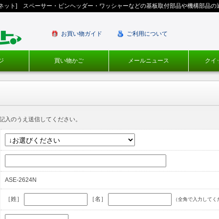
ギネット] スペーサー・ピンヘッダー・ワッシャーなどの基板取付部品や機構部品の
お買い物ガイド
ご利用について
ジ
買い物かご
メールニュース
クイ
記入のうえ送信してください。
ASE-2624N
［姓］
［名］
（全角で入力してく